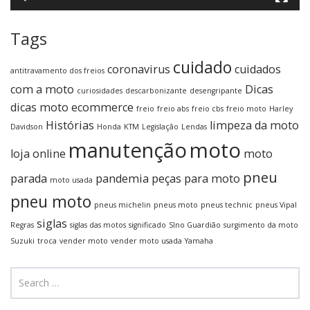
Tags
cuidado
coronavirus
cuidados
antitravamento dos freios
com a moto
Dicas
curiosidades
descarbonizante
desengripante
dicas moto
ecommerce
freio
freio abs
freio cbs
freio moto
Harley
Histórias
limpeza da moto
Davidson
Honda
KTM
Legislação
Lendas
manutenção
moto
loja online
moto
pneu
parada
pandemia
peças para moto
moto usada
pneu moto
pneus michelin
pneus moto
pneus technic
pneus Vipal
siglas
Regras
siglas das motos
significado
SIno Guardião
surgimento da moto
Suzuki
troca
vender moto
vender moto usada
Yamaha