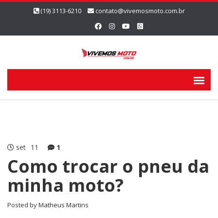
(19) 3113-6210
contato@vivemosmoto.com.br
set
11
1
Como trocar o pneu da
minha moto?
Posted by
Matheus Martins