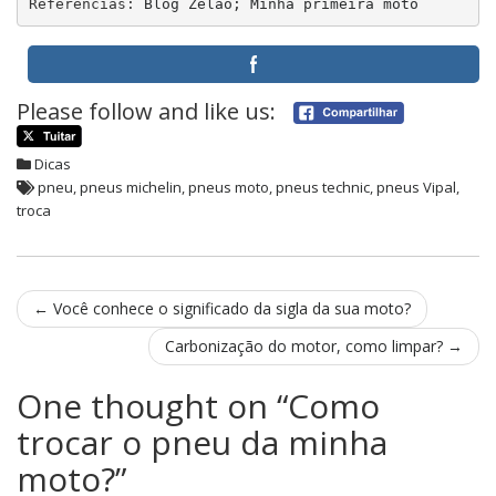
Referências: 
Blog Zelão;
Minha primeira moto
Please follow and like us:
Dicas
pneu
,
pneus michelin
,
pneus moto
,
pneus technic
,
pneus Vipal
,
troca
Post
←
Você conhece o significado da sigla da sua moto?
navigation
Carbonização do motor, como limpar?
→
One thought on “
Como
trocar o pneu da minha
moto?
”