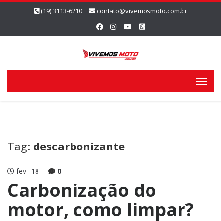
(19) 3113-6210
contato@vivemosmoto.com.br
Tag:
descarbonizante
fev
18
0
Carbonização do
motor, como limpar?