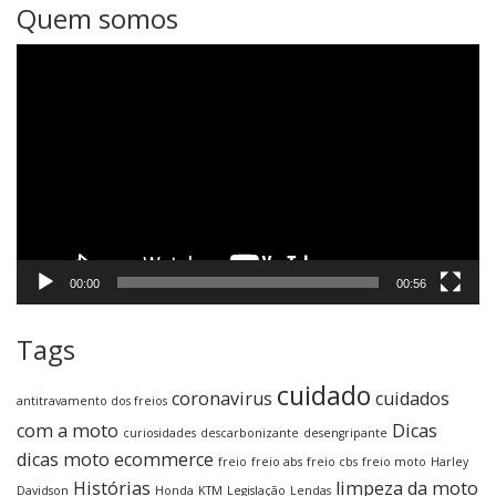
Quem somos
Tocador
de
vídeo
00:00
00:56
Tags
cuidado
coronavirus
cuidados
antitravamento dos freios
com a moto
Dicas
curiosidades
descarbonizante
desengripante
dicas moto
ecommerce
freio
freio abs
freio cbs
freio moto
Harley
Histórias
limpeza da moto
Davidson
Honda
KTM
Legislação
Lendas