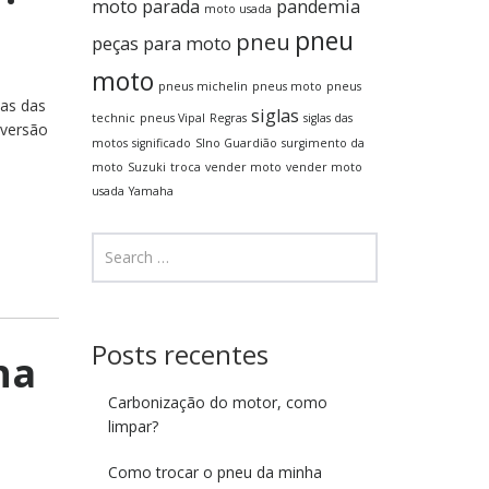
moto parada
pandemia
moto usada
pneu
pneu
peças para moto
moto
pneus michelin
pneus moto
pneus
mas das
siglas
technic
pneus Vipal
Regras
siglas das
 versão
motos
significado
SIno Guardião
surgimento da
moto
Suzuki
troca
vender moto
vender moto
usada
Yamaha
Posts recentes
ha
Carbonização do motor, como
limpar?
Como trocar o pneu da minha