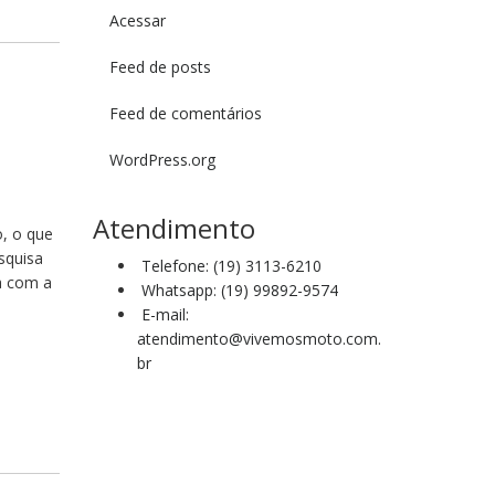
Acessar
Feed de posts
Feed de comentários
WordPress.org
Atendimento
o, o que
squisa
Telefone: (19) 3113-6210
a com a
Whatsapp: (19) 99892-9574
E-mail:
atendimento@vivemosmoto.com.
br