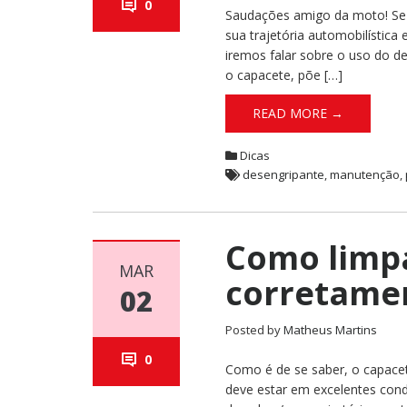
0
Saudações amigo da moto! Se 
sua trajetória automobilística
iremos falar sobre o uso do 
o capacete, põe […]
READ MORE →
Dicas
desengripante
,
manutenção
,
Como limp
MAR
corretame
02
Posted by
Matheus Martins
0
Como é de se saber, o capace
deve estar em excelentes cond