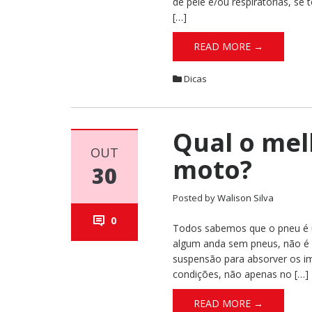
de pele e/ou respiratórias, se
[…]
READ MORE →
Dicas
Qual o mel
OUT
moto?
30
Posted by
Walison Silva
0
Todos sabemos que o pneu é um
algum anda sem pneus, não é 
suspensão para absorver os im
condições, não apenas no […]
READ MORE →