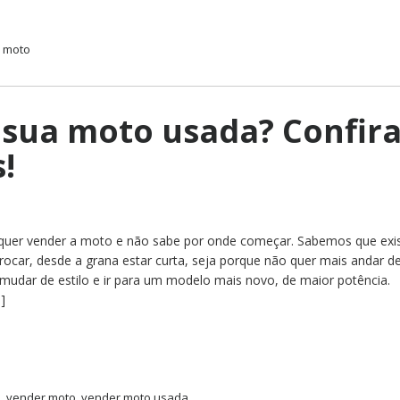
 moto
 sua moto usada? Confir
!
quer vender a moto e não sabe por onde começar. Sabemos que ex
trocar, desde a grana estar curta, seja porque não quer mais andar 
udar de estilo e ir para um modelo mais novo, de maior potência.
]
a
,
vender moto
,
vender moto usada