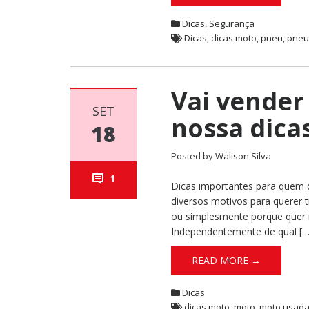
Dicas
,
Segurança
Dicas
,
dicas moto
,
pneu
,
pneu
Vai vender
SET
nossa dicas
18
Posted by
Walison Silva
1
Dicas importantes para quem 
diversos motivos para querer 
ou simplesmente porque quer m
Independentemente de qual […
READ MORE →
Dicas
dicas moto
,
moto
,
moto usad