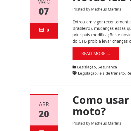
MAIO
07
Posted by
Matheus Martins
Entrou em vigor recentemente
Brasileiro), mudanças essas q
0
principais modificações e novi
do CTB proibia levar crianças
READ MORE →
Legislação
,
Segurança
Legislação
,
leis de trânsito
,
Re
Como usar
ABR
moto?
20
Posted by
Matheus Martins