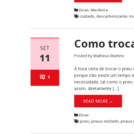
Dicas
,
Mecânica
cuidado
,
descarbonizante
,
ma
Como troc
SET
11
Posted by
Matheus Martins
A hora certa de trocar o pneu
porque não existe um tempo ex
1
necessidade, tal como o pneu
assim, diretamente […]
READ MORE →
Dicas
pneu
,
pneus michelin
,
pneus 