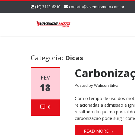
(19) 3113-6210
contato@vivemosmoto.com.br
Categoria:
Dicas
Carbonizaç
FEV
18
Posted by
Walison Silva
Com o tempo de uso dos moto
relacionadas a admissão e ig
0
resultado da queima parcial d
carbonização pode surgir com
READ MORE →