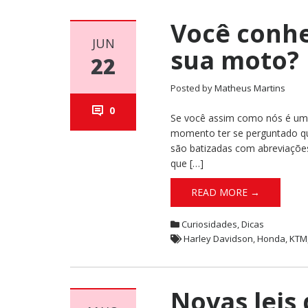
Você conhec
JUN
sua moto?
22
Posted by
Matheus Martins
0
Se você assim como nós é um
momento ter se perguntado qua
são batizadas com abreviações
que […]
READ MORE →
Curiosidades
,
Dicas
Harley Davidson
,
Honda
,
KTM
Novas leis