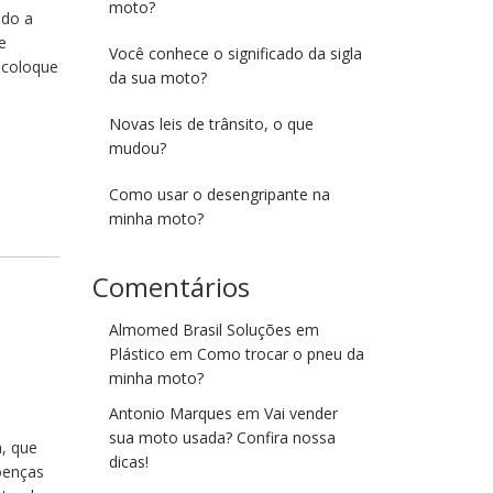
moto?
údo a
e
Você conhece o significado da sigla
 coloque
da sua moto?
Novas leis de trânsito, o que
mudou?
Como usar o desengripante na
minha moto?
Comentários
Almomed Brasil Soluções em
Plástico
em
Como trocar o pneu da
minha moto?
Antonio Marques
em
Vai vender
sua moto usada? Confira nossa
, que
dicas!
oenças