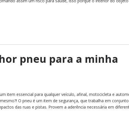
 tornando assim um risco para saúde, isso porque o interior do objeto
hor pneu para a minha
 item essencial para qualquer veículo, afinal, motocicleta e autom
mesmo?! O pneu é um item de segurança, que trabalha em conjunt
pactos das ruas e pistas. Provem a aderência necessária em diferen