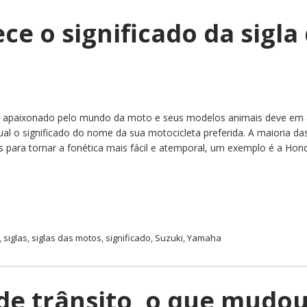
e o significado da sigla
 apaixonado pelo mundo da moto e seus modelos animais deve em
l o significado do nome da sua motocicleta preferida. A maioria d
 para tornar a fonética mais fácil e atemporal, um exemplo é a Hon
,
siglas
,
siglas das motos
,
significado
,
Suzuki
,
Yamaha
 de trânsito, o que mudo