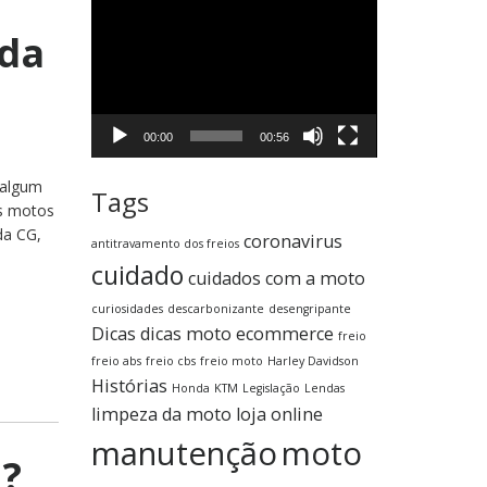
Tocador
de
 da
vídeo
00:00
00:56
 algum
Tags
as motos
da CG,
coronavirus
antitravamento dos freios
cuidado
cuidados com a moto
curiosidades
descarbonizante
desengripante
Dicas
dicas moto
ecommerce
freio
freio abs
freio cbs
freio moto
Harley Davidson
Histórias
Honda
KTM
Legislação
Lendas
limpeza da moto
loja online
manutenção
moto
u?