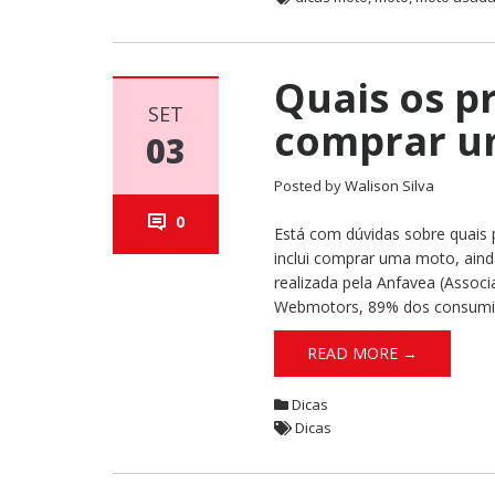
Quais os p
SET
comprar u
03
Posted by
Walison Silva
0
Está com dúvidas sobre quais 
inclui comprar uma moto, aind
realizada pela Anfavea (Assoc
Webmotors, 89% dos consumid
READ MORE →
Dicas
Dicas