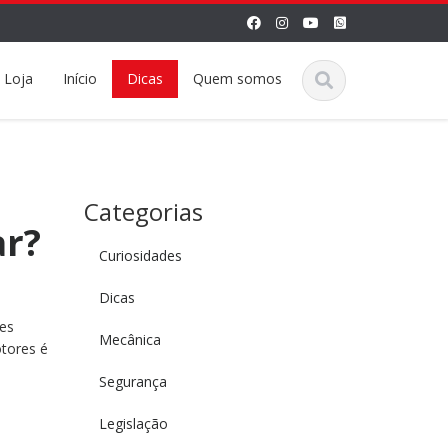
Loja
Início
Dicas
Quem somos
Categorias
ar?
Curiosidades
Dicas
es
Mecânica
tores é
Segurança
Legislação