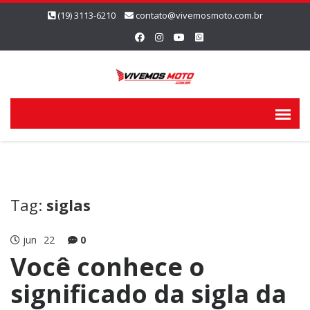
(19) 3113-6210
contato@vivemosmoto.com.br
Tag:
siglas
jun
22
0
Você conhece o
significado da sigla da