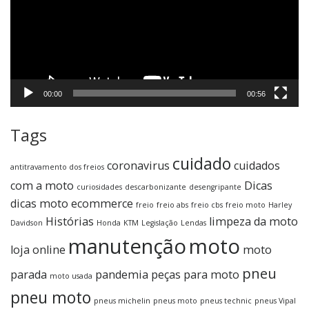
00:00
00:56
Tags
cuidado
coronavirus
cuidados
antitravamento dos freios
com a moto
Dicas
curiosidades
descarbonizante
desengripante
dicas moto
ecommerce
freio
freio abs
freio cbs
freio moto
Harley
Histórias
limpeza da moto
Davidson
Honda
KTM
Legislação
Lendas
manutenção
moto
loja online
moto
pneu
parada
pandemia
peças para moto
moto usada
pneu moto
pneus michelin
pneus moto
pneus technic
pneus Vipal