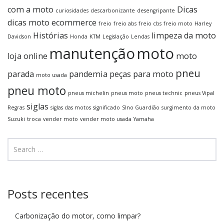
com a moto
Dicas
curiosidades
descarbonizante
desengripante
dicas moto
ecommerce
freio
freio abs
freio cbs
freio moto
Harley
Histórias
limpeza da moto
Davidson
Honda
KTM
Legislação
Lendas
manutenção
moto
loja online
moto
pneu
parada
pandemia
peças para moto
moto usada
pneu moto
pneus michelin
pneus moto
pneus technic
pneus Vipal
siglas
Regras
siglas das motos
significado
SIno Guardião
surgimento da moto
Suzuki
troca
vender moto
vender moto usada
Yamaha
Posts recentes
Carbonização do motor, como limpar?