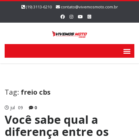
(19) 3113-6210
contato@vivemosmoto.com.br
Tag:
freio cbs
jul
09
0
Você sabe qual a
diferença entre os