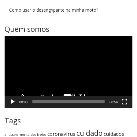
Como usar o desengripante na minha moto?
Quem somos
Tocador
de
vídeo
00:00
00:56
Tags
cuidado
coronavirus
cuidados
antitravamento dos freios