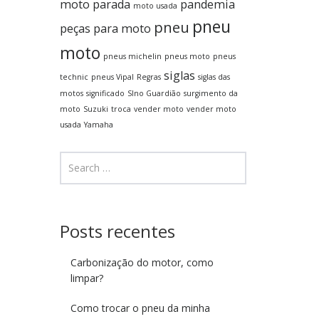
moto parada
pandemia
moto usada
pneu
pneu
peças para moto
moto
pneus michelin
pneus moto
pneus
siglas
technic
pneus Vipal
Regras
siglas das
motos
significado
SIno Guardião
surgimento da
moto
Suzuki
troca
vender moto
vender moto
usada
Yamaha
Posts recentes
Carbonização do motor, como
limpar?
Como trocar o pneu da minha