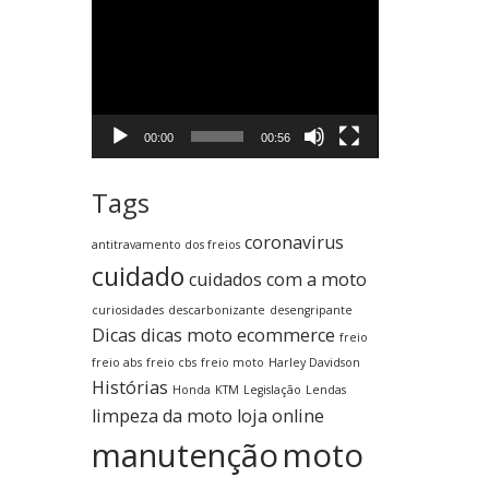
Tocador
de
vídeo
00:00
00:56
Tags
coronavirus
antitravamento dos freios
cuidado
cuidados com a moto
curiosidades
descarbonizante
desengripante
Dicas
dicas moto
ecommerce
freio
freio abs
freio cbs
freio moto
Harley Davidson
Histórias
Honda
KTM
Legislação
Lendas
limpeza da moto
loja online
manutenção
moto