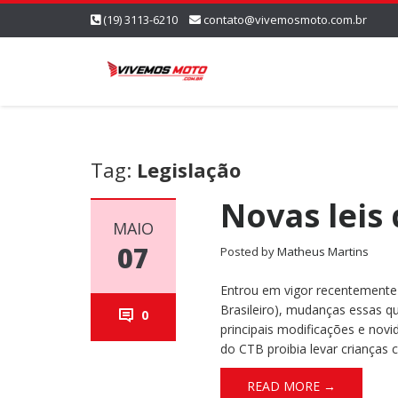
(19) 3113-6210
contato@vivemosmoto.com.br
Tag:
Legislação
Novas leis
MAIO
07
Posted by
Matheus Martins
Entrou em vigor recentemente
Brasileiro), mudanças essas q
0
principais modificações e novi
do CTB proibia levar crianças
READ MORE →