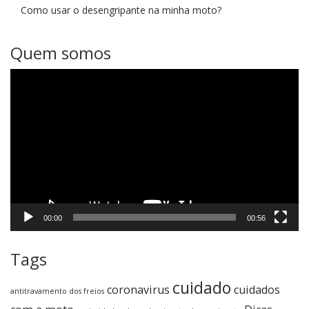
Como usar o desengripante na minha moto?
Quem somos
Tocador
de
vídeo
00:00
00:56
Tags
cuidado
coronavirus
cuidados
antitravamento dos freios