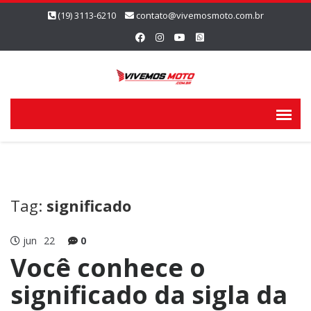
(19) 3113-6210
contato@vivemosmoto.com.br
Tag:
significado
jun
22
0
Você conhece o
significado da sigla da