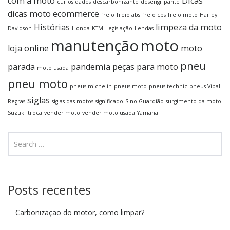
com a moto
Dicas
curiosidades
descarbonizante
desengripante
dicas moto
ecommerce
freio
freio abs
freio cbs
freio moto
Harley
Histórias
limpeza da moto
Davidson
Honda
KTM
Legislação
Lendas
manutenção
moto
loja online
moto
pneu
parada
pandemia
peças para moto
moto usada
pneu moto
pneus michelin
pneus moto
pneus technic
pneus Vipal
siglas
Regras
siglas das motos
significado
SIno Guardião
surgimento da moto
Suzuki
troca
vender moto
vender moto usada
Yamaha
Posts recentes
Carbonização do motor, como limpar?