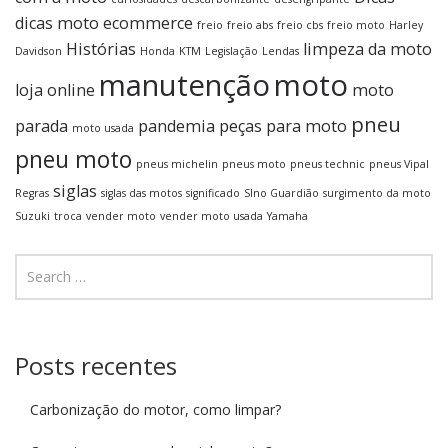
dicas moto
ecommerce
freio
freio abs
freio cbs
freio moto
Harley
Histórias
limpeza da moto
Davidson
Honda
KTM
Legislação
Lendas
manutenção
moto
loja online
moto
pneu
parada
pandemia
peças para moto
moto usada
pneu moto
pneus michelin
pneus moto
pneus technic
pneus Vipal
siglas
Regras
siglas das motos
significado
SIno Guardião
surgimento da moto
Suzuki
troca
vender moto
vender moto usada
Yamaha
Posts recentes
Carbonização do motor, como limpar?