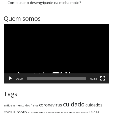
Como usar o desengripante na minha moto?
Quem somos
Tocador
de
vídeo
00:00
00:56
Tags
cuidado
coronavirus
cuidados
antitravamento dos freios
com a moto
Dicas
curiosidades
descarbonizante
desengripante