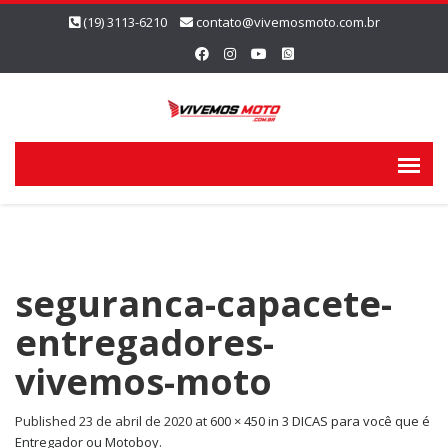
(19) 3113-6210
contato@vivemosmoto.com.br
seguranca-capacete-
entregadores-
vivemos-moto
Published
23 de abril de 2020
at
600 × 450
in
3 DICAS para você que é
Entregador ou Motoboy.