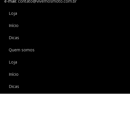
e-mail:
contato@vivemosmoto.com.br
Loja
Início
Dicas
Quem somos
Loja
Início
Dicas
Quem somos
Copyright © 2020 Vivemos Moto Todos os direitos reservados.
Social Share Buttons and Icons
powered by Ultimatelysocial