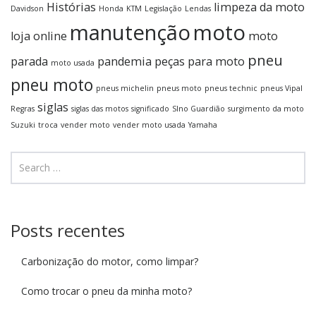
Histórias
limpeza da moto
Davidson
Honda
KTM
Legislação
Lendas
manutenção
moto
loja online
moto
pneu
parada
pandemia
peças para moto
moto usada
pneu moto
pneus michelin
pneus moto
pneus technic
pneus Vipal
siglas
Regras
siglas das motos
significado
SIno Guardião
surgimento da moto
Suzuki
troca
vender moto
vender moto usada
Yamaha
Posts recentes
Carbonização do motor, como limpar?
Como trocar o pneu da minha moto?