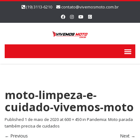
(19) 3113-6210
contato@vivemosmoto.com.br
moto-limpeza-e-
cuidado-vivemos-moto
Published
1 de maio de 2020
at
600 × 450
in
Pandemia: Moto parada
também precisa de cuidados
←
Previous
Next
→