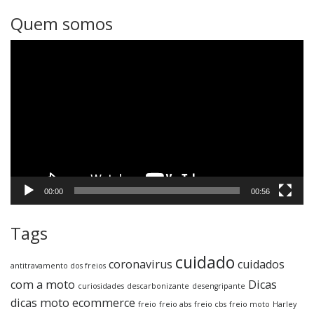
Quem somos
Tocador
de
vídeo
00:00
00:56
Tags
cuidado
coronavirus
cuidados
antitravamento dos freios
com a moto
Dicas
curiosidades
descarbonizante
desengripante
dicas moto
ecommerce
freio
freio abs
freio cbs
freio moto
Harley