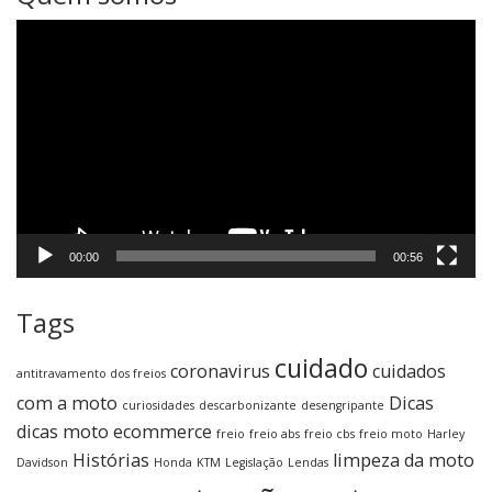
Tocador
de
vídeo
00:00
00:56
Tags
cuidado
coronavirus
cuidados
antitravamento dos freios
com a moto
Dicas
curiosidades
descarbonizante
desengripante
dicas moto
ecommerce
freio
freio abs
freio cbs
freio moto
Harley
Histórias
limpeza da moto
Davidson
Honda
KTM
Legislação
Lendas