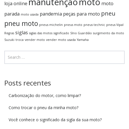
manutenção
moto
loja online
moto
pneu
parada
pandemia
peças para moto
moto usada
pneu moto
pneus michelin
pneus moto
pneus technic
pneus Vipal
siglas
Regras
siglas das motos
significado
SIno Guardião
surgimento da moto
Suzuki
troca
vender moto
vender moto usada
Yamaha
Posts recentes
Carbonização do motor, como limpar?
Como trocar o pneu da minha moto?
Você conhece o significado da sigla da sua moto?