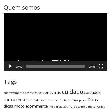
Quem somos
Tocador
de
vídeo
00:00
00:56
Tags
cuidado
coronavirus
cuidados
antitravamento dos freios
com a moto
Dicas
curiosidades
descarbonizante
desengripante
dicas moto
ecommerce
freio
freio abs
freio cbs
freio moto
Harley