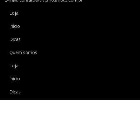
Loja
Início
Dicas
Quem somos
Loja
Início
Dicas
Quem somos
Copyright © 2020 Vivemos Moto Todos os direitos reservados.
Social Share Buttons and Icons
powered by Ultimatelysocial