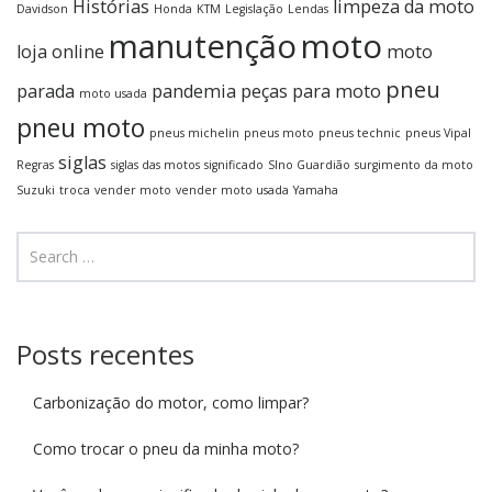
Histórias
limpeza da moto
Davidson
Honda
KTM
Legislação
Lendas
manutenção
moto
loja online
moto
pneu
parada
pandemia
peças para moto
moto usada
pneu moto
pneus michelin
pneus moto
pneus technic
pneus Vipal
siglas
Regras
siglas das motos
significado
SIno Guardião
surgimento da moto
Suzuki
troca
vender moto
vender moto usada
Yamaha
Posts recentes
Carbonização do motor, como limpar?
Como trocar o pneu da minha moto?