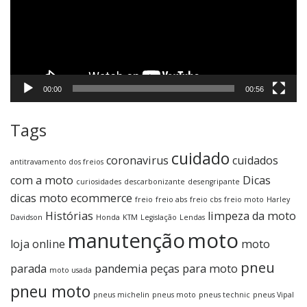
00:00
00:56
Tags
cuidado
coronavirus
cuidados
antitravamento dos freios
com a moto
Dicas
curiosidades
descarbonizante
desengripante
dicas moto
ecommerce
freio
freio abs
freio cbs
freio moto
Harley
Histórias
limpeza da moto
Davidson
Honda
KTM
Legislação
Lendas
manutenção
moto
loja online
moto
pneu
parada
pandemia
peças para moto
moto usada
pneu moto
pneus michelin
pneus moto
pneus technic
pneus Vipal