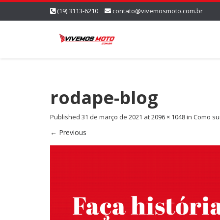
(19) 3113-6210
contato@vivemosmoto.com.br
rodape-blog
Published
31 de março de 2021
at
2096 × 1048
in
Como sur
←
Previous