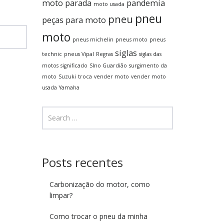
moto parada
pandemia
moto usada
pneu
pneu
peças para moto
moto
pneus michelin
pneus moto
pneus
siglas
technic
pneus Vipal
Regras
siglas das
motos
significado
SIno Guardião
surgimento da
moto
Suzuki
troca
vender moto
vender moto
usada
Yamaha
Posts recentes
Carbonização do motor, como
limpar?
Como trocar o pneu da minha