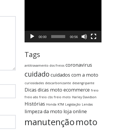
Tocador
de
vídeo
00:00
00:56
Tags
coronavirus
antitravamento dos freios
cuidado
cuidados com a moto
curiosidades
descarbonizante
desengripante
Dicas
dicas moto
ecommerce
freio
freio abs
freio cbs
freio moto
Harley Davidson
Histórias
Honda
KTM
Legislação
Lendas
limpeza da moto
loja online
manutenção
moto