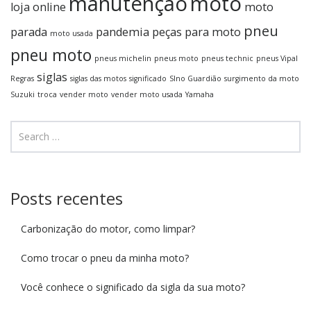
manutenção
moto
loja online
moto
pneu
parada
pandemia
peças para moto
moto usada
pneu moto
pneus michelin
pneus moto
pneus technic
pneus Vipal
siglas
Regras
siglas das motos
significado
SIno Guardião
surgimento da moto
Suzuki
troca
vender moto
vender moto usada
Yamaha
Posts recentes
Carbonização do motor, como limpar?
Como trocar o pneu da minha moto?
Você conhece o significado da sigla da sua moto?