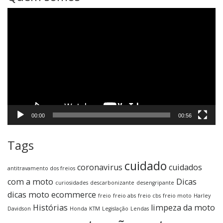
Tocador
de
vídeo
00:00
00:56
Tags
cuidado
coronavirus
cuidados
antitravamento dos freios
com a moto
Dicas
curiosidades
descarbonizante
desengripante
dicas moto
ecommerce
freio
freio abs
freio cbs
freio moto
Harley
Histórias
limpeza da moto
Davidson
Honda
KTM
Legislação
Lendas