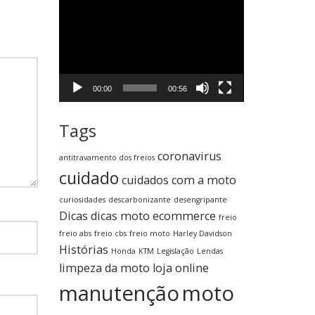
Tocador
de
vídeo
00:00
00:56
Tags
coronavirus
antitravamento dos freios
cuidado
cuidados com a moto
curiosidades
descarbonizante
desengripante
Dicas
dicas moto
ecommerce
freio
freio abs
freio cbs
freio moto
Harley Davidson
Histórias
Honda
KTM
Legislação
Lendas
limpeza da moto
loja online
manutenção
moto