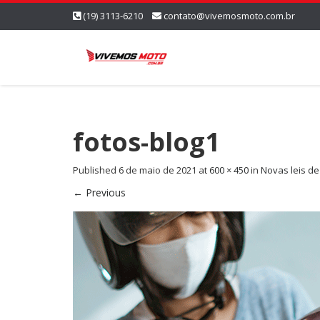
(19) 3113-6210
contato@vivemosmoto.com.br
fotos-blog1
Published
6 de maio de 2021
at
600 × 450
in
Novas leis de
←
Previous