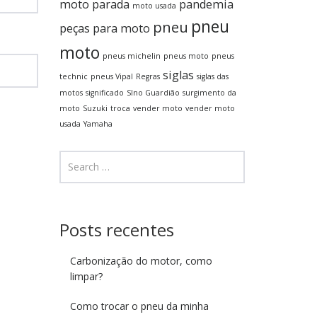
moto parada
pandemia
moto usada
pneu
pneu
peças para moto
moto
pneus michelin
pneus moto
pneus
siglas
technic
pneus Vipal
Regras
siglas das
motos
significado
SIno Guardião
surgimento da
moto
Suzuki
troca
vender moto
vender moto
usada
Yamaha
Posts recentes
Carbonização do motor, como
limpar?
Como trocar o pneu da minha