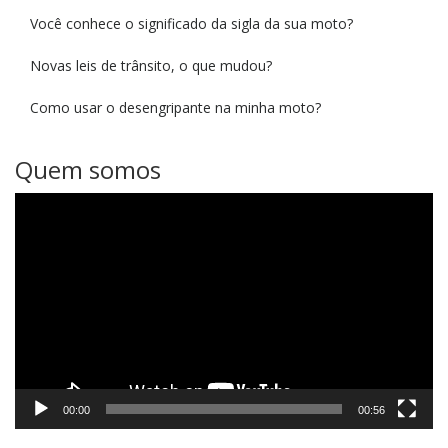
Você conhece o significado da sigla da sua moto?
Novas leis de trânsito, o que mudou?
Como usar o desengripante na minha moto?
Quem somos
Tocador
de
vídeo
00:00
00:56