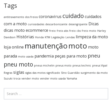
Tags
cuidado
coronavirus
cuidados
antitravamento dos freios
com a moto
Dicas
curiosidades
descarbonizante
desengripante
dicas moto
ecommerce
freio
freio abs
freio cbs
freio moto
Harley
Histórias
limpeza da moto
Davidson
Honda
KTM
Legislação
Lendas
manutenção
moto
loja online
moto
pneu
parada
pandemia
peças para moto
moto usada
pneu moto
pneus michelin
pneus moto
pneus technic
pneus Vipal
siglas
Regras
siglas das motos
significado
SIno Guardião
surgimento da moto
Suzuki
troca
vender moto
vender moto usada
Yamaha