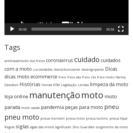
00:00
00:56
Tags
cuidado
coronavirus
cuidados
antitravamento dos freios
com a moto
Dicas
curiosidades
descarbonizante
desengripante
dicas moto
ecommerce
freio
freio abs
freio cbs
freio moto
Harley
Histórias
limpeza da moto
Davidson
Honda
KTM
Legislação
Lendas
manutenção
moto
loja online
moto
pneu
parada
pandemia
peças para moto
moto usada
pneu moto
pneus michelin
pneus moto
pneus technic
pneus Vipal
siglas
Regras
siglas das motos
significado
SIno Guardião
surgimento da moto