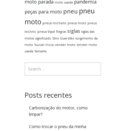
moto parada
pandemia
moto usada
pneu
pneu
peças para moto
moto
pneus michelin
pneus moto
pneus
siglas
technic
pneus Vipal
Regras
siglas das
motos
significado
SIno Guardião
surgimento da
moto
Suzuki
troca
vender moto
vender moto
usada
Yamaha
Posts recentes
Carbonização do motor, como
limpar?
Como trocar o pneu da minha