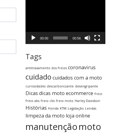
Tocador
de
vídeo
00:00
00:56
Tags
coronavirus
antitravamento dos freios
cuidado
cuidados com a moto
curiosidades
descarbonizante
desengripante
Dicas
dicas moto
ecommerce
freio
freio abs
freio cbs
freio moto
Harley Davidson
Histórias
Honda
KTM
Legislação
Lendas
limpeza da moto
loja online
manutenção
moto