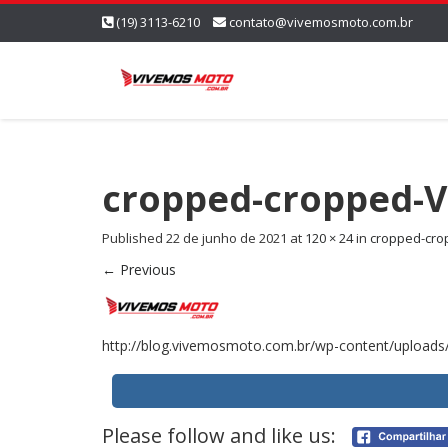
(19) 3113-6210
contato@vivemosmoto.com.br
cropped-cropped-
Published
22 de junho de 2021
at
120 × 24
in
cropped-cr
←
Previous
http://blog.vivemosmoto.com.br/wp-content/uploa
Please follow and like us: