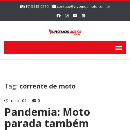
(19) 3113-6210
contato@vivemosmoto.com.br
Tag:
corrente de moto
maio
01
0
Pandemia: Moto
parada também