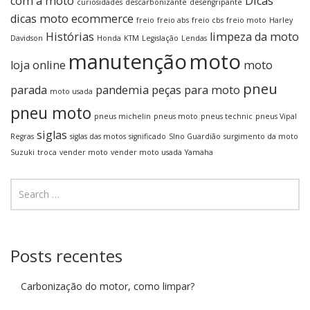
com a moto
Dicas
curiosidades
descarbonizante
desengripante
dicas moto
ecommerce
freio
freio abs
freio cbs
freio moto
Harley
Histórias
limpeza da moto
Davidson
Honda
KTM
Legislação
Lendas
manutenção
moto
loja online
moto
pneu
parada
pandemia
peças para moto
moto usada
pneu moto
pneus michelin
pneus moto
pneus technic
pneus Vipal
siglas
Regras
siglas das motos
significado
SIno Guardião
surgimento da moto
Suzuki
troca
vender moto
vender moto usada
Yamaha
Posts recentes
Carbonização do motor, como limpar?