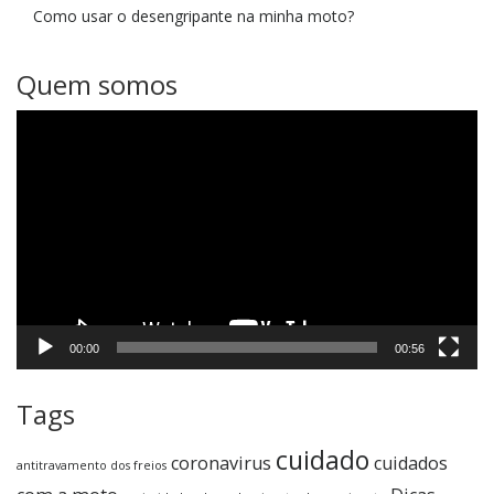
Como usar o desengripante na minha moto?
Quem somos
Tocador
de
vídeo
00:00
00:56
Tags
cuidado
coronavirus
cuidados
antitravamento dos freios