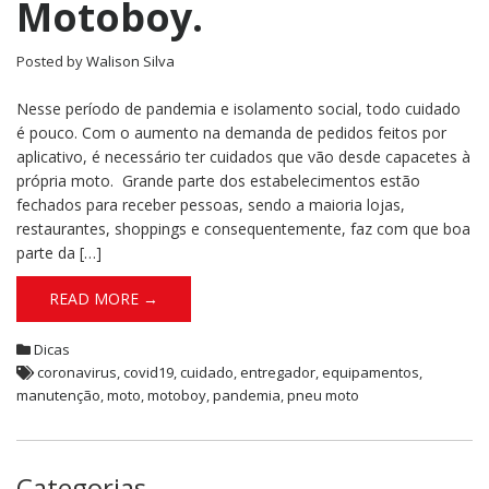
Motoboy.
Posted by
Walison Silva
Nesse período de pandemia e isolamento social, todo cuidado
é pouco. Com o aumento na demanda de pedidos feitos por
aplicativo, é necessário ter cuidados que vão desde capacetes à
própria moto. Grande parte dos estabelecimentos estão
fechados para receber pessoas, sendo a maioria lojas,
restaurantes, shoppings e consequentemente, faz com que boa
parte da […]
READ MORE →
Dicas
coronavirus
,
covid19
,
cuidado
,
entregador
,
equipamentos
,
manutenção
,
moto
,
motoboy
,
pandemia
,
pneu moto
Categorias