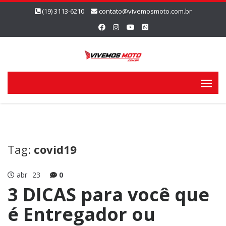
(19) 3113-6210
contato@vivemosmoto.com.br
Tag:
covid19
abr
23
0
3 DICAS para você que
é Entregador ou