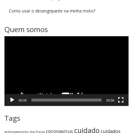
Como usar o desengripante na minha moto?
Quem somos
Tocador
de
vídeo
00:00
00:56
Tags
cuidado
coronavirus
cuidados
antitravamento dos freios