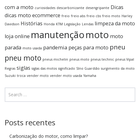
com a moto
Dicas
curiosidades
descarbonizante
desengripante
dicas moto
ecommerce
freio
freio abs
freio cbs
freio moto
Harley
Histórias
limpeza da moto
Davidson
Honda
KTM
Legislação
Lendas
manutenção
moto
loja online
moto
pneu
parada
pandemia
peças para moto
moto usada
pneu moto
pneus michelin
pneus moto
pneus technic
pneus Vipal
siglas
Regras
siglas das motos
significado
SIno Guardião
surgimento da moto
Suzuki
troca
vender moto
vender moto usada
Yamaha
Posts recentes
Carbonização do motor, como limpar?