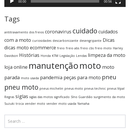
00:00
00:56
Tags
cuidado
coronavirus
cuidados
antitravamento dos freios
com a moto
Dicas
curiosidades
descarbonizante
desengripante
dicas moto
ecommerce
freio
freio abs
freio cbs
freio moto
Harley
Histórias
limpeza da moto
Davidson
Honda
KTM
Legislação
Lendas
manutenção
moto
loja online
moto
pneu
parada
pandemia
peças para moto
moto usada
pneu moto
pneus michelin
pneus moto
pneus technic
pneus Vipal
siglas
Regras
siglas das motos
significado
SIno Guardião
surgimento da moto
Suzuki
troca
vender moto
vender moto usada
Yamaha