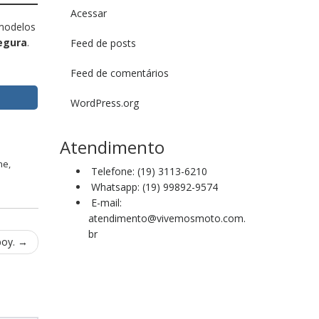
Acessar
 modelos
segura
.
Feed de posts
Feed de comentários
WordPress.org
Atendimento
ine
,
Telefone: (19) 3113-6210
Whatsapp: (19) 99892-9574
E-mail:
atendimento@vivemosmoto.com.
br
boy.
→