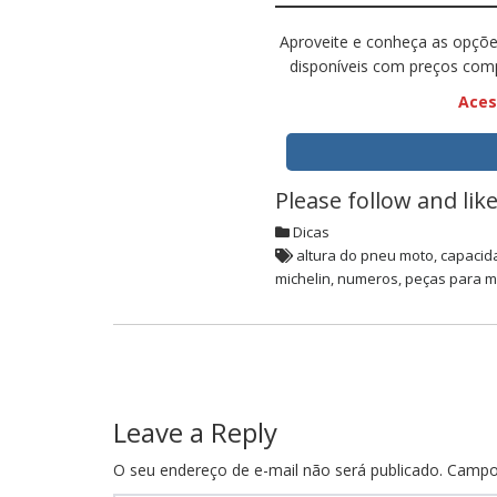
Aproveite e conheça as opçõ
disponíveis com preços com
Aces
Please follow and like
Dicas
altura do pneu moto
,
capacid
michelin
,
numeros
,
peças para m
Post
navigation
Leave a Reply
O seu endereço de e-mail não será publicado.
Campo