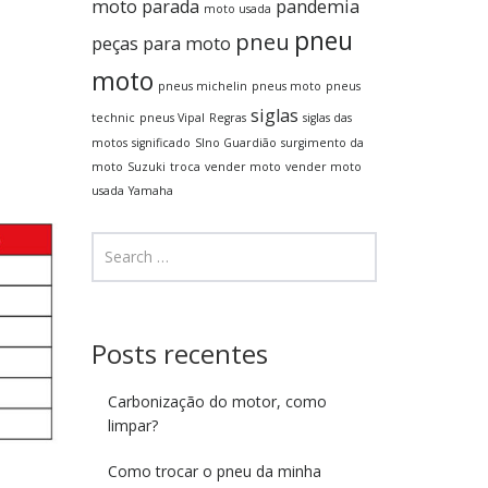
moto parada
pandemia
moto usada
pneu
pneu
peças para moto
moto
pneus michelin
pneus moto
pneus
siglas
technic
pneus Vipal
Regras
siglas das
motos
significado
SIno Guardião
surgimento da
moto
Suzuki
troca
vender moto
vender moto
usada
Yamaha
Posts recentes
Carbonização do motor, como
limpar?
Como trocar o pneu da minha