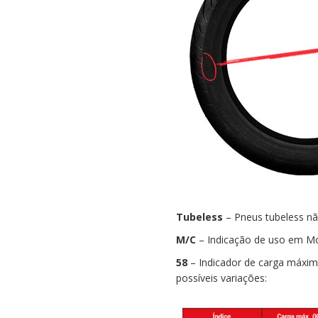
Tubeless
– Pneus tubeless n
M/C
– Indicação de uso em Mo
58
– Indicador de carga máxima
possíveis variações: