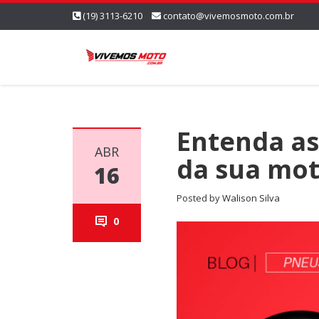
(19) 3113-6210
contato@vivemosmoto.com.br
Entenda as
ABR
da sua mo
16
Posted by
Walison Silva
0