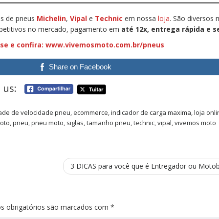
es de pneus
Michelin
,
Vipal
e
Technic
em nossa
loja
. São diversos
petitivos no mercado, pagamento em
até 12x, entrega rápida e 
se e confira:
www.vivemosmoto.com.br/pneus
Share on Facebook
 us:
ade de velocidade pneu
,
ecommerce
,
indicador de carga maxima
,
loja onl
oto
,
pneu
,
pneu moto
,
siglas
,
tamanho pneu
,
technic
,
vipal
,
vivemos moto
3 DICAS para você que é Entregador ou Moto
s obrigatórios são marcados com
*