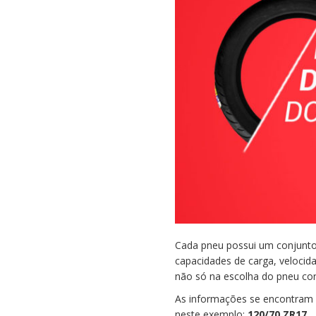
Cada pneu possui um conjunto
capacidades de carga, veloci
não só na escolha do pneu c
As informações se encontram n
neste exemplo:
120/70 ZR17