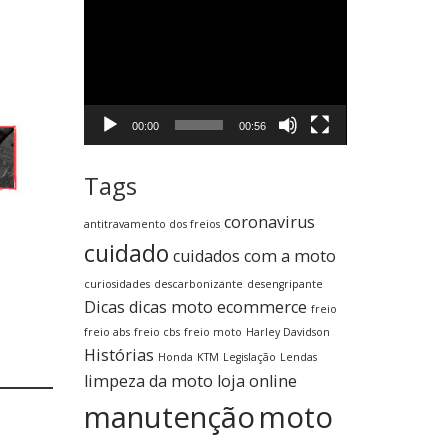
Tocador
de
vídeo
00:00
00:56
Tags
coronavirus
antitravamento dos freios
cuidado
cuidados com a moto
curiosidades
descarbonizante
desengripante
Dicas
dicas moto
ecommerce
freio
freio abs
freio cbs
freio moto
Harley Davidson
Histórias
Honda
KTM
Legislação
Lendas
limpeza da moto
loja online
manutenção
moto