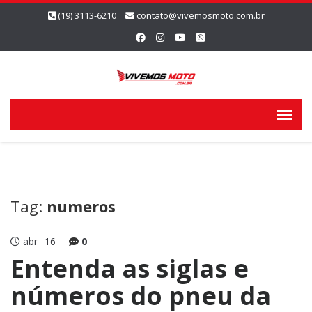
(19) 3113-6210
contato@vivemosmoto.com.br
Tag:
numeros
abr
16
0
Entenda as siglas e
números do pneu da