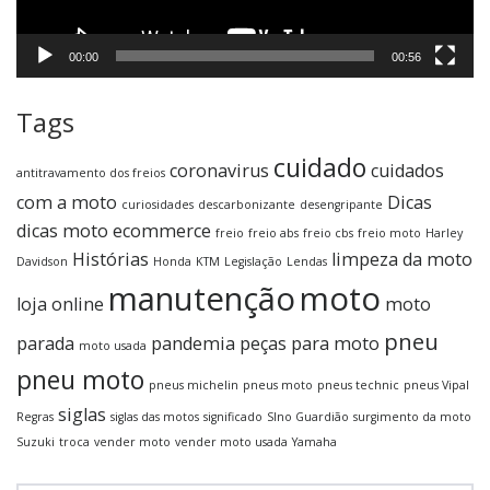
00:00
00:56
Tags
cuidado
coronavirus
cuidados
antitravamento dos freios
com a moto
Dicas
curiosidades
descarbonizante
desengripante
dicas moto
ecommerce
freio
freio abs
freio cbs
freio moto
Harley
Histórias
limpeza da moto
Davidson
Honda
KTM
Legislação
Lendas
manutenção
moto
loja online
moto
pneu
parada
pandemia
peças para moto
moto usada
pneu moto
pneus michelin
pneus moto
pneus technic
pneus Vipal
siglas
Regras
siglas das motos
significado
SIno Guardião
surgimento da moto
Suzuki
troca
vender moto
vender moto usada
Yamaha