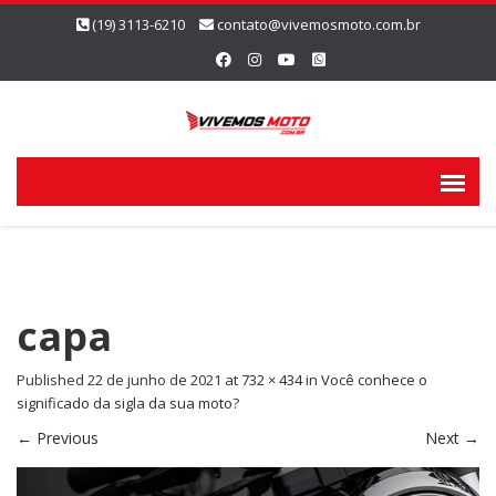
(19) 3113-6210
contato@vivemosmoto.com.br
capa
Published
22 de junho de 2021
at
732 × 434
in
Você conhece o
significado da sigla da sua moto?
←
Previous
Next
→