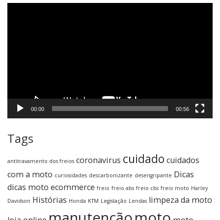
Tocador
de
vídeo
00:00
00:56
Tags
cuidado
coronavirus
cuidados
antitravamento dos freios
com a moto
Dicas
curiosidades
descarbonizante
desengripante
dicas moto
ecommerce
freio
freio abs
freio cbs
freio moto
Harley
Histórias
limpeza da moto
Davidson
Honda
KTM
Legislação
Lendas
manutenção
moto