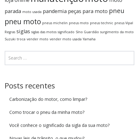
loja online
moto
pneu
parada
pandemia
peças para moto
moto usada
pneu moto
pneus michelin
pneus moto
pneus technic
pneus Vipal
siglas
Regras
siglas das motos
significado
SIno Guardião
surgimento da moto
Suzuki
troca
vender moto
vender moto usada
Yamaha
Posts recentes
Carbonização do motor, como limpar?
Como trocar o pneu da minha moto?
Você conhece o significado da sigla da sua moto?
Novas leis de trânsito, o que mudou?