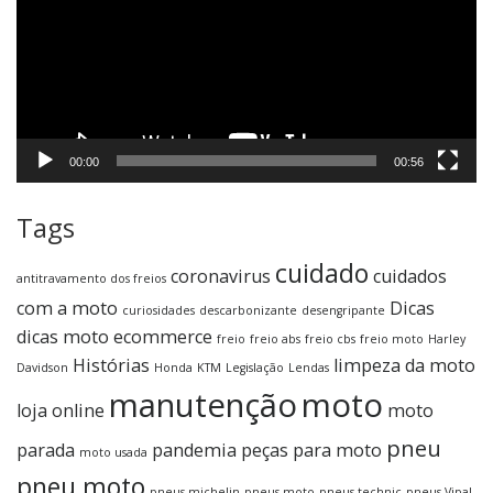
00:00
00:56
Tags
cuidado
coronavirus
cuidados
antitravamento dos freios
com a moto
Dicas
curiosidades
descarbonizante
desengripante
dicas moto
ecommerce
freio
freio abs
freio cbs
freio moto
Harley
Histórias
limpeza da moto
Davidson
Honda
KTM
Legislação
Lendas
manutenção
moto
loja online
moto
pneu
parada
pandemia
peças para moto
moto usada
pneu moto
pneus michelin
pneus moto
pneus technic
pneus Vipal