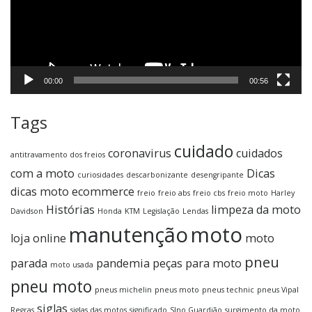
00:00
00:56
Tags
cuidado
coronavirus
cuidados
antitravamento dos freios
com a moto
Dicas
curiosidades
descarbonizante
desengripante
dicas moto
ecommerce
freio
freio abs
freio cbs
freio moto
Harley
Histórias
limpeza da moto
Davidson
Honda
KTM
Legislação
Lendas
manutenção
moto
loja online
moto
pneu
parada
pandemia
peças para moto
moto usada
pneu moto
pneus michelin
pneus moto
pneus technic
pneus Vipal
siglas
Regras
siglas das motos
significado
SIno Guardião
surgimento da moto