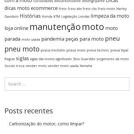
com a moto
Dicas
curiosidades
descarbonizante
desengripante
dicas moto
ecommerce
freio
freio abs
freio cbs
freio moto
Harley
Histórias
limpeza da moto
Davidson
Honda
KTM
Legislação
Lendas
manutenção
moto
loja online
moto
pneu
parada
pandemia
peças para moto
moto usada
pneu moto
pneus michelin
pneus moto
pneus technic
pneus Vipal
siglas
Regras
siglas das motos
significado
SIno Guardião
surgimento da moto
Suzuki
troca
vender moto
vender moto usada
Yamaha
Posts recentes
Carbonização do motor, como limpar?