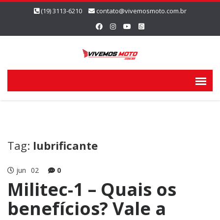
(19) 3113-6210
contato@vivemosmoto.com.br
Tag:
lubrificante
jun
02
0
Militec-1 – Quais os
benefícios? Vale a