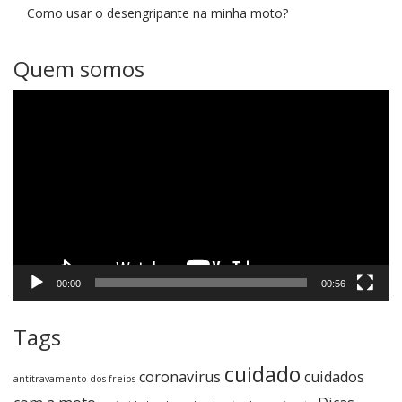
Como usar o desengripante na minha moto?
Quem somos
Tocador
de
vídeo
00:00
00:56
Tags
cuidado
coronavirus
cuidados
antitravamento dos freios