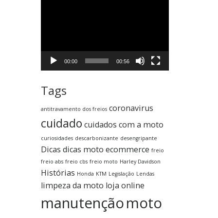
Tocador
de
vídeo
00:00
00:56
Tags
coronavirus
antitravamento dos freios
cuidado
cuidados com a moto
curiosidades
descarbonizante
desengripante
Dicas
dicas moto
ecommerce
freio
freio abs
freio cbs
freio moto
Harley Davidson
Histórias
Honda
KTM
Legislação
Lendas
limpeza da moto
loja online
manutenção
moto