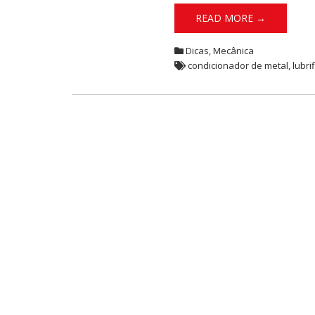
READ MORE →
Dicas
,
Mecânica
condicionador de metal
,
lubri