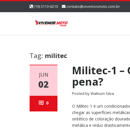
(19) 3113-6210
contato@vivemosmoto.com.br
Tag:
militec
Militec-1 –
JUN
pena?
02
Posted by
Walison Silva
0
O Militec-1 é um condicionado
chegar as superfícies metálica
sintético de coloração dourada
metálica e reduz drasticamente