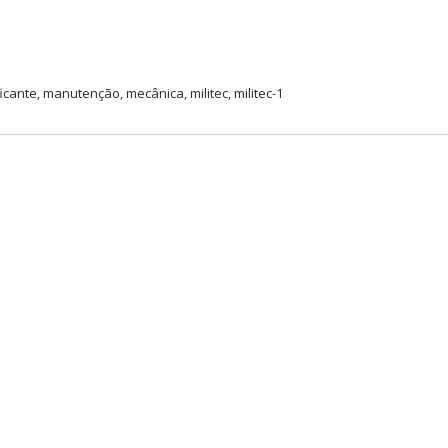
ficante
,
manutenção
,
mecânica
,
militec
,
militec-1