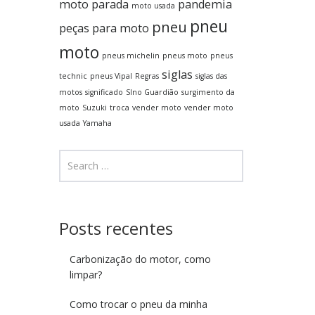
moto parada
pandemia
moto usada
pneu
pneu
peças para moto
moto
pneus michelin
pneus moto
pneus
siglas
technic
pneus Vipal
Regras
siglas das
motos
significado
SIno Guardião
surgimento da
moto
Suzuki
troca
vender moto
vender moto
usada
Yamaha
Posts recentes
Carbonização do motor, como
limpar?
Como trocar o pneu da minha